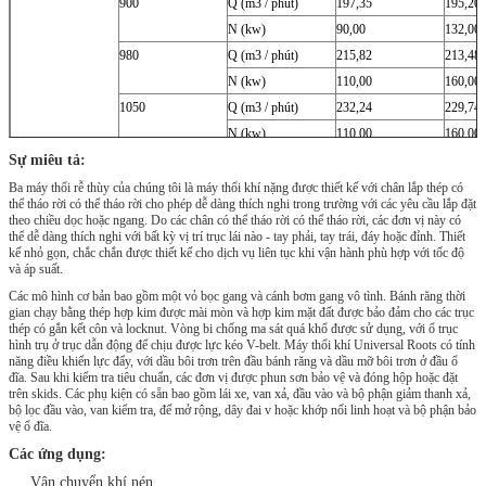
900
Q (m3 / phút)
197,35
195,20
N (kw)
90,00
132,00
980
Q (m3 / phút)
215,82
213,48
N (kw)
110,00
160,00
1050
Q (m3 / phút)
232,24
229,74
N (kw)
110,00
160,00
Sự miêu tả:
Ba máy thổi rễ thùy của chúng tôi là máy thổi khí nặng được thiết kế với chân lắp thép có
thể tháo rời có thể tháo rời cho phép dễ dàng thích nghi trong trường với các yêu cầu lắp đặt
theo chiều dọc hoặc ngang.
Do các chân có thể tháo rời có thể tháo rời, các đơn vị này có
thể dễ dàng thích nghi với bất kỳ vị trí trục lái nào - tay phải, tay trái, đáy hoặc đỉnh.
Thiết
kế nhỏ gọn, chắc chắn được thiết kế cho dịch vụ liên tục khi vận hành phù hợp với tốc độ
và áp suất.
Các mô hình cơ bản bao gồm một vỏ bọc gang và cánh bơm gang vô tình.
Bánh răng thời
gian chạy bằng thép hợp kim được mài mòn và hợp kim mặt đất được bảo đảm cho các trục
thép có gắn kết côn và locknut.
Vòng bi chống ma sát quá khổ được sử dụng, với ổ trục
hình trụ ở trục dẫn động để chịu được lực kéo V-belt.
Máy thổi khí Universal Roots có tính
năng điều khiển lực đẩy, với dầu bôi trơn trên đầu bánh răng và dầu mỡ bôi trơn ở đầu ổ
đĩa.
Sau khi kiểm tra tiêu chuẩn, các đơn vị được phun sơn bảo vệ và đóng hộp hoặc đặt
trên skids.
Các phụ kiện có sẵn bao gồm lái xe, van xả, đầu vào và bộ phận giảm thanh xả,
bộ lọc đầu vào, van kiểm tra, đế mở rộng, dây đai v hoặc khớp nối linh hoạt và bộ phận bảo
vệ ổ đĩa.
Các ứng dụng:
Vận chuyển khí nén