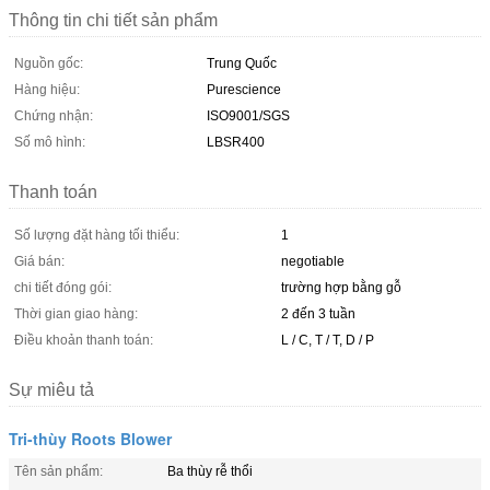
Thông tin chi tiết sản phẩm
Nguồn gốc:
Trung Quốc
Hàng hiệu:
Purescience
Chứng nhận:
ISO9001/SGS
Số mô hình:
LBSR400
Thanh toán
Số lượng đặt hàng tối thiểu:
1
Giá bán:
negotiable
chi tiết đóng gói:
trường hợp bằng gỗ
Thời gian giao hàng:
2 đến 3 tuần
Điều khoản thanh toán:
L / C, T / T, D / P
Sự miêu tả
Tri-thùy Roots Blower
Tên sản phẩm:
Ba thùy rễ thổi