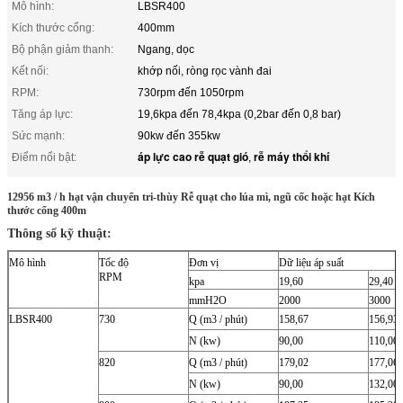
Mô hình:
LBSR400
Kích thước cổng:
400mm
Bộ phận giảm thanh:
Ngang, dọc
Kết nối:
khớp nối, ròng rọc vành đai
RPM:
730rpm đến 1050rpm
Tăng áp lực:
19,6kpa đến 78,4kpa (0,2bar đến 0,8 bar)
Sức mạnh:
90kw đến 355kw
áp lực cao rễ quạt gió
rễ máy thổi khí
Điểm nổi bật:
,
12956 m3 / h hạt vận chuyển tri-thùy Rễ quạt cho lúa mì, ngũ cốc hoặc hạt Kích
thước cổng 400m
Thông số kỹ thuật:
Mô hình
Tốc độ
Đơn vị
Dữ liệu áp suất
RPM
kpa
19,60
29,40
mmH2O
2000
3000
LBSR400
730
Q (m3 / phút)
158,67
156,93
N (kw)
90,00
110,00
820
Q (m3 / phút)
179,02
177,06
N (kw)
90,00
132,00