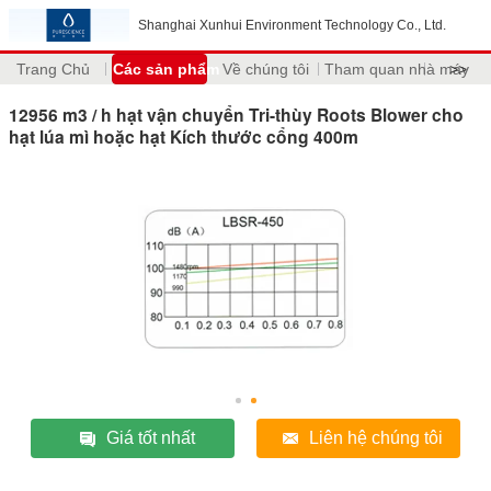
Shanghai Xunhui Environment Technology Co., Ltd.
Trang Chủ
Các sản phẩm
Về chúng tôi
Tham quan nhà máy
>>
12956 m3 / h hạt vận chuyển Tri-thùy Roots Blower cho
hạt lúa mì hoặc hạt Kích thước cổng 400m
Giá tốt nhất
Liên hệ chúng tôi