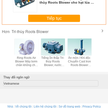
thùy Roots Blower cho hạt lúa mì
hoặc hạt Kích thước cổng 400m
Tiếp tục
Tri-thùy Roots Blower
Hơn
 lực cao
Ring Roots Air
Tiếng ồn thấp Tri-
Ăn mòn / Khí độc
Máy thổ
y Roots
Blower Máy bơm
thùy Roots
Chuyển Cast Iron
450,4Kpa
cho khí
chân không cho
Blower, nước
Roots Blower
với bộ ph
yền đạt
Oxygen Air
truyền thống làm
Bơm chân không
thanh ox
Convey 0,6 - 28
mát Air Roots
DN300 Port
cấp cho
Kgf / Cm2
Blowers
trồng th
Thay đổi ngôn ngữ
Vietnamese
Nhà
|
Về chúng tôi
|
Liên hệ chúng tôi
|
Sơ đồ trang web
|
Privacy Policy