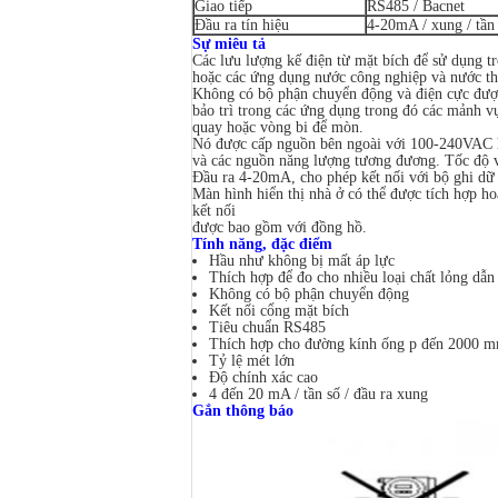
Giao tiếp
RS485 / Bacnet
Đầu ra tín hiệu
4-20mA / xung / tần
Sự miêu tả
Các lưu lượng kế điện từ mặt bích để sử dụng tr
hoặc các ứng dụng nước công nghiệp và nước th
Không có bộ phận chuyển động và điện cực được t
bảo trì trong các ứng dụng trong đó các mảnh vụ
quay hoặc vòng bi để mòn.
Nó được cấp nguồn bên ngoài với 100-240VAC
và các nguồn năng lượng tương đương.
Tốc độ v
Đầu ra 4-20mA, cho phép kết nối với bộ ghi dữ 
Màn hình hiển thị nhà ở có thể được tích hợp ho
kết nối
được bao gồm với đồng hồ.
Tính năng, đặc điểm
Hầu như không bị mất áp lực
Thích hợp để đo cho nhiều loại chất lỏng dẫn
Không có bộ phận chuyển động
Kết nối cổng mặt bích
Tiêu chuẩn RS485
Thích hợp cho đường kính ống p đến 2000 
Tỷ lệ mét lớn
Độ chính xác cao
4 đến 20 mA / tần số / đầu ra xung
Gắn thông báo