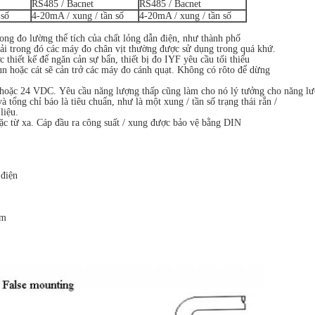
RS485 / Bacnet
RS485 / Bacnet
 số
4-20mA / xung / tần số
4-20mA / xung / tần số
ong đo lường thể tích của chất lỏng dẫn điện, như thành phố
ải trong đó các máy đo chân vịt thường được sử dụng trong quá khứ.
hiết kế để ngăn cản sự bẩn, thiết bị đo IYF yêu cầu tối thiểu
n hoặc cát sẽ cản trở các máy đo cánh quạt.
Không có rôto để dừng
 hoặc 24 VDC.
Yêu cầu năng lượng thấp cũng làm cho nó lý tưởng cho năng lư
à tổng chỉ báo là tiêu chuẩn, như là một xung / tần số trạng thái rắn /
liệu.
ặc từ xa.
Cáp đầu ra công suất / xung được bảo vệ bằng DIN
 điện
mm