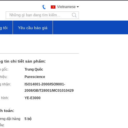
Vietnamese
search
g tôi
Yêu cầu báo giá
g tin chi tiết sản phẩm:
 gốc:
Trung Quốc
hiệu:
Purescience
 nhận:
ISO14001-2000/ISO9001-
2008/GB/T28001/MC01010429
 hình:
YE-E3000
h toán:
ợng đặt hàng
5 bộ
iểu: