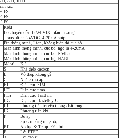
600, 800, 1000
ính xác
5% FS
0% FS
2% FS
Kiểu
Bộ chuyển đổi: 12/24 VDC, đầu ra xung
Transmitter: 24VDC, 4-20mA outpt
Pin thông minh, Lion, không hiển thị cục bộ
Màn hình thông minh, cục bộ, ngõ ra 4-20mA
Màn hình thông minh, cục bộ, RS485
Màn hình thông minh, cục bộ, HART
Mã số
Kiểu
S
Nhà thép cacbon
L
Vỏ thép không gỉ
G
Nhà ở cao áp
HL
Điện cực 316L
HTi
Điện cực titan
HTa
Điện cực Tantlum
HC
Điện cực Hastelloy-C
L1
Phương tiện truyền thông chất lỏng
L2
Phương tiện khí
P
Bù áp
T
Sự cân bằng nhiệt độ
PT
Áp lực & Temp.
Đền bù
F
Lót PTFE
X
Lót cao su