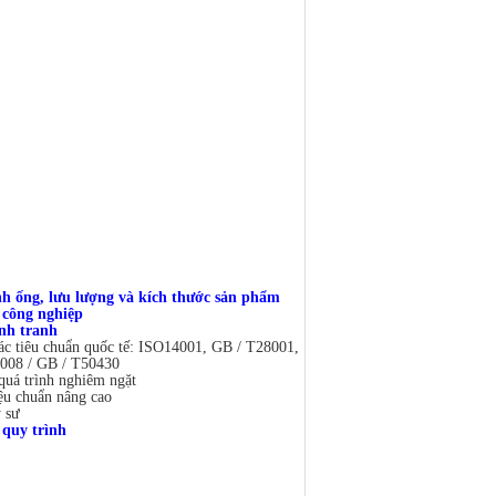
h ống, lưu lượng và kích thước sản phẩm
công nghiệp
ạnh tranh
ác tiêu chuẩn quốc tế: ISO14001, GB / T28001,
008 / GB / T50430
quá trình nghiêm ngặt
iệu chuẩn nâng cao
 sư
 quy trình