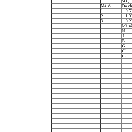
500, 
Mã số
Độ ch
1
+ 0,
2
+ 1,
3
+ 0,
Mã số
N
A
B
G
C1
C2