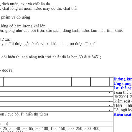
dịch nước, axit và chất ăn da
chất lỏng ăn mòn, nước máy đô thị, chất thải
ực phẩm và đồ uống
t lỏng có hàm lượng khí lớn
ện, giống như dầu bôi trơn, dầu sạch, đông lạnh, nước làm mát, tinh khiết
từ xa:
uyển đổi được gắn ở các vị trí khác nhau, nó được đề xuất
đổi hiển thị ánh nắng mặt trời nhiệt độ là hơn 60 & # 8451;
ó đọc ra
Đường kín
Ứng dụng 
Lợi thế c
Tuân thủ c
ISO9001-2
Kiểm soát 
Thiết bị h
Đội ngũ kỹ
n / cục bộ, F: hiển thị từ xa
Kiểm soát
 (mm)
0, 25, 32, 40, 50, 65, 80, 100, 125, 150, 200, 250, 300, 400,