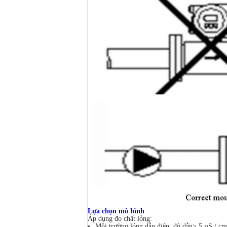
Lựa chọn mô hình
Áp dụng đo chất lỏng:
Môi trường lỏng dẫn điện, độ dẫn> 5 µS / cm