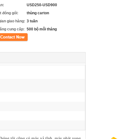
án:
USD250-USD900
ết đóng gói:
thùng carton
gian giao hàng:
3 tuần
ăng cung cấp:
500 bộ mỗi tháng
xúc
húng tôi cũng có máy xả tĩnh, máy phát xung,