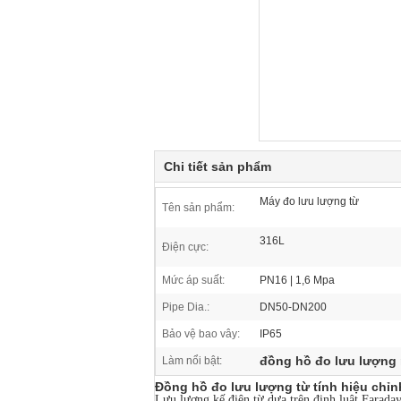
Chi tiết sản phẩm
Máy đo lưu lượng từ
Tên sản phẩm:
316L
Điện cực:
Mức áp suất:
PN16 | 1,6 Mpa
Pipe Dia.:
DN50-DN200
Bảo vệ bao vây:
IP65
đồng hồ đo lưu lượng
Làm nổi bật:
Đồng hồ đo lưu lượng từ tính hiệu chỉnh
Lưu lượng kế điện từ dựa trên định luật Faraday