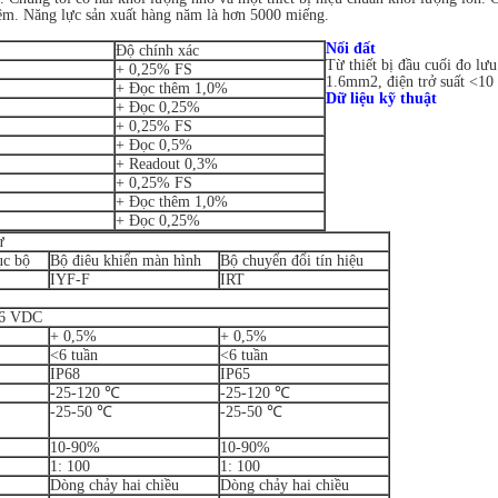
iệm.
Năng lực sản xuất hàng năm là hơn 5000 miếng.
Nối đất
)
Độ chính xác
Từ thiết bị đầu cuối đo lư
+ 0,25% FS
1.6mm2, điện trở suất <10
+ Đọc thêm 1,0%
Dữ liệu kỹ thuật
+ Đọc 0,25%
+ 0,25% FS
+ Đọc 0,5%
+ Readout 0,3%
+ 0,25% FS
+ Đọc thêm 1,0%
+ Đọc 0,25%
ừ
ục bộ
Bộ điêu khiển màn hình
Bộ chuyển đổi tín hiệu
IYF-F
IRT
36 VDC
+ 0,5%
+ 0,5%
<6 tuần
<6 tuần
IP68
IP65
-25-120 ℃
-25-120 ℃
-25-50 ℃
-25-50 ℃
10-90%
10-90%
1: 100
1: 100
Dòng chảy hai chiều
Dòng chảy hai chiều