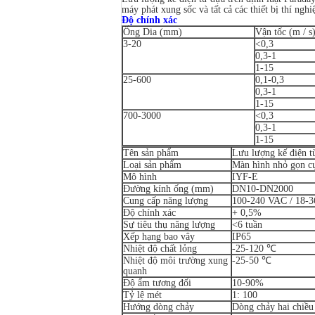
máy phát xung sốc và tất cả các thiết bị thí ngh
Độ chính xác
Ống Dia (mm)
Vận tốc (m / s
3-20
<0,3
0,3-1
1-15
25-600
0,1-0,3
0,3-1
1-15
700-3000
<0,3
0,3-1
1-15
Tên sản phẩm
Lưu lượng kế điện t
Loại sản phẩm
Màn hình nhỏ gọn c
Mô hình
IYF-E
Đường kính ống (mm)
DN10-DN2000
Cung cấp năng lượng
100-240 VAC / 18-
Độ chính xác
+ 0,5%
Sự tiêu thụ năng lượng
<6 tuần
Xếp hạng bao vây
IP65
Nhiệt độ chất lỏng
-25-120 ℃
Nhiệt độ môi trường xung
-25-50 ℃
quanh
Độ ẩm tương đối
10-90%
Tỷ lệ mét
1: 100
Hướng dòng chảy
Dòng chảy hai chiều