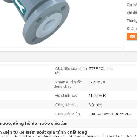
Giá b
chi ti
Thời 
Khả n
Tiếp 
Chất liệu của phần
PTFE / Cao su
ướt:
Phạm vi vận tốc
1-15 m / s
dòng chảy:
Độ chính xác:
/ 1 0,5% R
Cổng kết nối:
Mặt bích
Cung cấp điện:
100-240 VAC / 18-36 VDC
 nước
đồng hồ đo nước siêu âm
,
 điện từ để kiểm soát quá trình chất lỏng
.
Chúng tôi có hai khối lượng nhỏ và một thiết bị hiệu chuẩn khối lượng lớn.
C