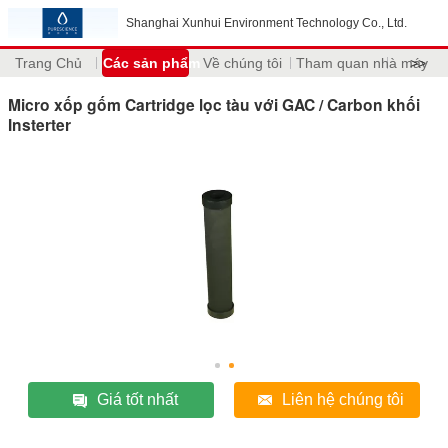
Shanghai Xunhui Environment Technology Co., Ltd.
Trang Chủ
Các sản phẩm
Về chúng tôi
Tham quan nhà máy
>>
Micro xốp gốm Cartridge lọc tàu với GAC / Carbon khối
Insterter
Giá tốt nhất
Liên hệ chúng tôi