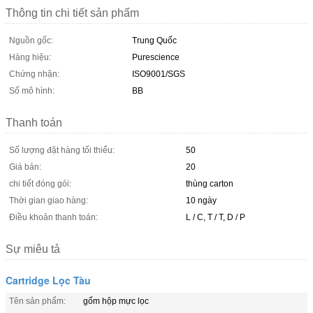
Thông tin chi tiết sản phẩm
Nguồn gốc:
Trung Quốc
Hàng hiệu:
Purescience
Chứng nhận:
ISO9001/SGS
Số mô hình:
BB
Thanh toán
Số lượng đặt hàng tối thiểu:
50
Giá bán:
20
chi tiết đóng gói:
thùng carton
Thời gian giao hàng:
10 ngày
Điều khoản thanh toán:
L / C, T / T, D / P
Sự miêu tả
Cartridge Lọc Tàu
Tên sản phẩm:
gốm hộp mực lọc