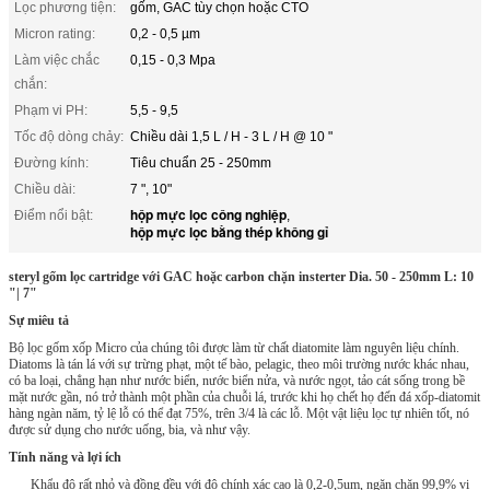
Lọc phương tiện:
gốm, GAC tùy chọn hoặc CTO
Micron rating:
0,2 - 0,5 µm
Làm việc chắc
0,15 - 0,3 Mpa
chắn:
Phạm vi PH:
5,5 - 9,5
Tốc độ dòng chảy:
Chiều dài 1,5 L / H - 3 L / H @ 10 "
Đường kính:
Tiêu chuẩn 25 - 250mm
Chiều dài:
7 ", 10"
hộp mực lọc công nghiệp
Điểm nổi bật:
,
hộp mực lọc bằng thép không gỉ
steryl gốm lọc cartridge với GAC hoặc carbon chặn insterter Dia.
50 - 250mm L: 10
"| 7"
Sự miêu tả
Bộ lọc gốm xốp Micro của chúng tôi được làm từ chất diatomite làm nguyên liệu chính.
Diatoms là tán lá với sự trừng phạt, một tế bào, pelagic, theo môi trường nước khác nhau,
có ba loại, chẳng hạn như nước biển, nước biển nửa, và nước ngọt, tảo cát sống trong bề
mặt nước gần, nó trở thành một phần của chuỗi lá, trước khi họ chết họ đến đá xốp-diatomit
hàng ngàn năm, tỷ lệ lỗ có thể đạt 75%, trên 3/4 là các lỗ.
Một vật liệu lọc tự nhiên tốt, nó
được sử dụng cho nước uống, bia, và như vậy.
Tính năng và lợi ích
Khẩu độ rất nhỏ và đồng đều với độ chính xác cao là 0,2-0,5um, ngăn chặn 99,9% vi