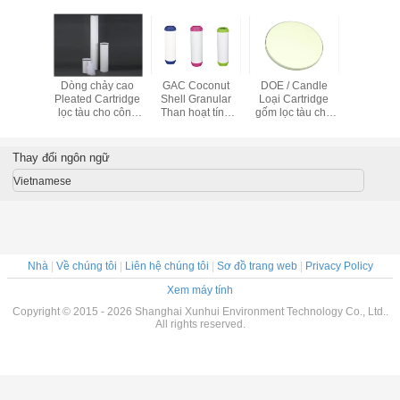
 đen gốm
Dòng chảy cao
GAC Coconut
DOE / Candle
3.5 L - 41
g lực gốm
Pleated Cartridge
Shell Granular
Loại Cartridge
lọc hộp m
ridge với
lọc tàu cho công
Than hoạt tính
gốm lọc tàu cho
lọc làm s
hấp phụ
nghiệp RO xử lý
Inline lọc công
máy lọc nước dân
chải tự l
 ứng
nước
nghiệp hộp mực
cư
Thay đổi ngôn ngữ
Vietnamese
Nhà
|
Về chúng tôi
|
Liên hệ chúng tôi
|
Sơ đồ trang web
|
Privacy Policy
Xem máy tính
Copyright © 2015 - 2026 Shanghai Xunhui Environment Technology Co., Ltd..
All rights reserved.