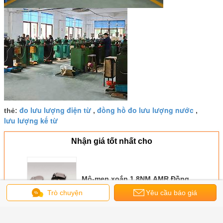
đo lưu lượng điện từ
đồng hồ đo lưu lượng nước
thẻ:
,
,
lưu lượng kế từ
Nhận giá tốt nhất cho
Mô-men xoắn 1.8NM AMR Đồng
hồ nước DC5V Bộ truyền động
Trò chuyện
Yêu cầu báo giá
van điện
Tiếp tục