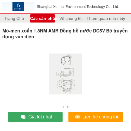
Shanghai Xunhui Environment Technology Co., Ltd.
Trang Chủ
Các sản phẩm
Về chúng tôi
Tham quan nhà máy
>>
Mô-men xoắn 1.8NM AMR Đồng hồ nước DC5V Bộ truyền
động van điện
Giá tốt nhất
Liên hệ chúng tôi