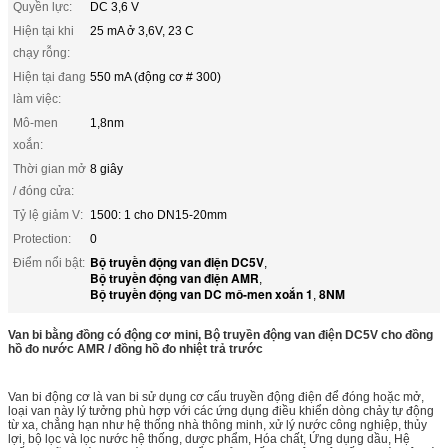
Quyền lực:
DC 3,6 V
Hiện tại khi
25 mA ở 3,6V, 23 C
chạy rỗng:
Hiện tại đang
550 mA (động cơ # 300)
làm việc:
Mô-men
1,8nm
xoắn:
Thời gian mở
8 giây
/ đóng cửa:
Tỷ lệ giảm V:
1500: 1 cho DN15-20mm
Protection:
0
Bộ truyền động van điện DC5V
Điểm nổi bật:
,
Bộ truyền động van điện AMR
,
Bộ truyền động van DC mô-men xoắn 1
8NM
,
Van bi bằng đồng có động cơ mini, Bộ truyền động van điện DC5V cho đồng
hồ đo nước AMR / đồng hồ đo nhiệt trả trước
Van bi động cơ là van bi sử dụng cơ cấu truyền động điện để đóng hoặc mở,
loại van này lý tưởng phù hợp với các ứng dụng điều khiển dòng chảy tự động
từ xa, chẳng hạn như hệ thống nhà thông minh, xử lý nước công nghiệp, thủy
lợi, bộ lọc và lọc nước hệ thống, dược phẩm, Hóa chất, Ứng dụng dầu, Hệ