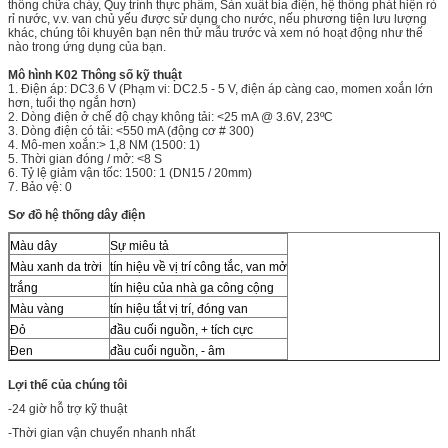
thống chữa cháy, Quy trình thực phẩm, Sản xuất bia điện, hệ thống phát hiện rò
rỉ nước, v.v. van chủ yếu được sử dụng cho nước, nếu phương tiện lưu lượng
khác, chúng tôi khuyên bạn nên thử mẫu trước và xem nó hoạt động như thế
nào trong ứng dụng của bạn.
Mô hình K02 Thông số kỹ thuật
1. Điện áp: DC3.6 V (Phạm vi: DC2.5 - 5 V, điện áp càng cao, momen xoắn lớn
hơn, tuổi thọ ngắn hơn)
2. Dòng điện ở chế độ chạy không tải: <25 mA @ 3.6V, 23ºC
3. Dòng điện có tải: <550 mA (động cơ # 300)
4. Mô-men xoắn:> 1,8 NM (1500: 1)
5. Thời gian đóng / mở: <8 S
6. Tỷ lệ giảm vận tốc: 1500: 1 (DN15 / 20mm)
7. Bảo vệ: 0
Sơ đồ hệ thống dây điện
Màu dây
Sự miêu tả
Màu xanh da trời
tín hiệu về vị trí công tắc, van mở
trắng
tín hiệu của nhà ga công cộng
Màu vàng
tín hiệu tắt vị trí, đóng van
Đỏ
đầu cuối nguồn, + tích cực
Đen
đầu cuối nguồn, - âm
Lợi thế của chúng tôi
-24 giờ hỗ trợ kỹ thuật
-Thời gian vận chuyển nhanh nhất