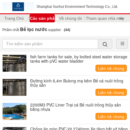
Shanghai Xunhui Environment Technology Co., Ltd.
Trang Chủ
Các sản phẩm
Về chúng tôi
Tham quan nhà máy
>>
Bể lọc nước
Phẩm chất
supplier.
(44)
fish farm tanks for sale, by bolted steel water storage
tanks with pVC water bladder
Liên hệ chúng
tôi
Đường kính 6,4m Bulong mạ kẽm Bể cá nuôi trồng
thủy sản
Liên hệ chúng
tôi
2200M3 PVC Liner Trại cá Bể nuôi trồng thủy sản
bằng nhựa
Liên hệ chúng
tôi
Chống ăn mòn PVC lót 2740mm Xe tăng bắt vít bằng