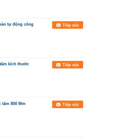
oàn tự động công
Tiếp xúc
tấm kích thước
Tiếp xúc
c tấm 800 Mm
Tiếp xúc