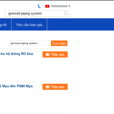
Vietnamese
search
g tôi
Yêu cầu báo giá
cho hệ thống RO khử
Tiếp xúc
.6 Mpa đến PN80 Mpa
Tiếp xúc