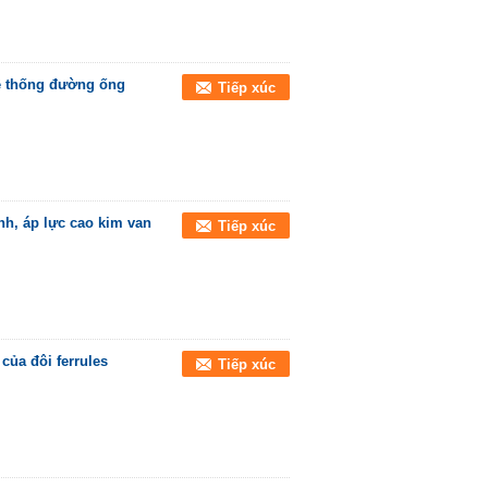
hệ thống đường ống
Tiếp xúc
nh, áp lực cao kim van
Tiếp xúc
của đôi ferrules
Tiếp xúc